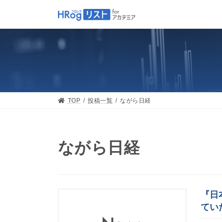
Skip
Skip
to
to
the
the
content
Navigation
TOP
投稿一覧
ながら日経
ながら日経
『日
てい