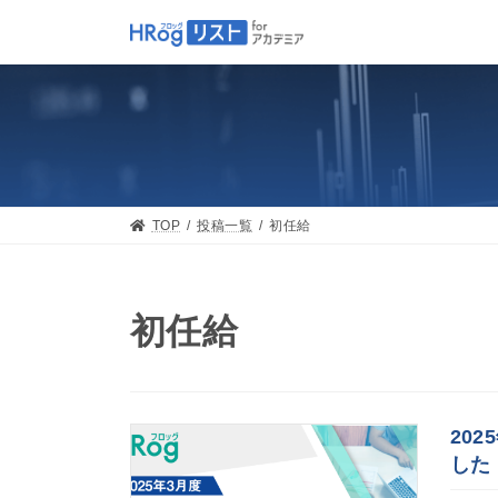
Skip
Skip
to
to
the
the
content
Navigation
TOP
投稿一覧
初任給
初任給
20
した