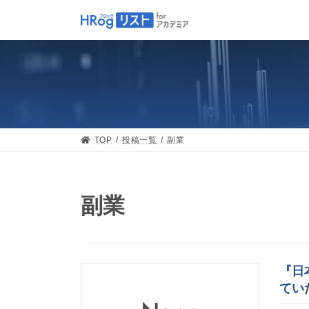
Skip
Skip
to
to
the
the
content
Navigation
TOP
投稿一覧
副業
副業
『日
てい