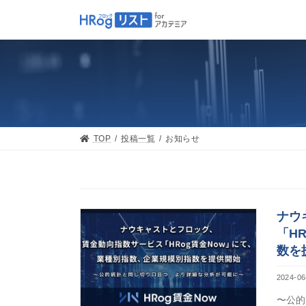
Skip
Skip
to
to
the
the
content
Navigation
TOP
投稿一覧
お知らせ
ナウ
「H
数を
2024-06
〜公的