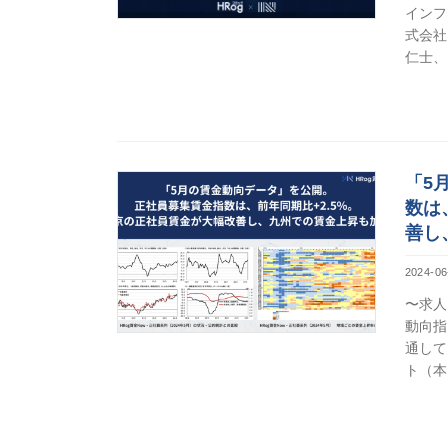
インフ
式会社
仁士、
「5
数は
善し
2024-06
〜求人
動向指
通して
ト（本